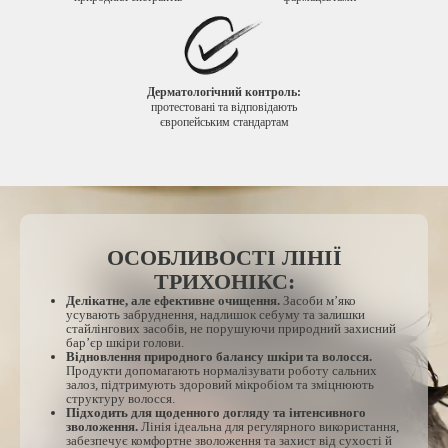
Дерматологічний контроль:
протестовані та відповідають
європейським стандартам
ОСОБЛИВОСТІ ЛІНІЇ
ТРИХОНІКС:
Делікатне, але ефективне очищення.
Засоби м’яко
усувають забруднення, надлишок себуму та залишки
стайлінгових засобів, не порушуючи природний захисний
бар’єр шкіри голови.
Відновлення природного балансу шкіри та волосся.
Продукти допомагають нормалізувати роботу сальних
залоз, підтримують здоровий мікробіом та зміцнюють
структуру волосся.
Підходить для щоденного догляду та інтенсивного
зволоження.
Лінія ідеальна для регулярного використання,
забезпечує комфортне зволоження та захист від сухості й