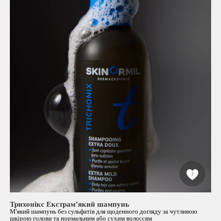
2
Трихонікс Екстрам’який шампунь
М'який шампунь без сульфатів для щоденного догляду за чутливою
шкірою голови та нормальним або сухим волоссям