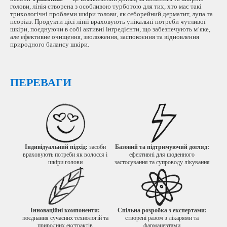
голови, лінія створена з особливою турботою для тих, хто має такі
трихологічні проблеми шкіри голови, як себорейний дерматит, лупа та
псоріаз. Продукти цієї лінії враховують унікальні потреби чутливої
шкіри, поєднуючи в собі активні інгредієнти, що забезпечують м’яке,
але ефективне очищення, зволоження, заспокоєння та відновлення
природного балансу шкіри.
ПЕРЕВАГИ
Індивідуальний підхід:
засоби
Базовий та підтримуючий догляд:
враховують потреби як волосся і
ефективні для щоденного
шкіри голови
застосування та супроводу лікування
Інноваційні компоненти:
Спільна розробка з експертами:
поєднання сучасних технологій та
створені разом з лікарями та
природних екстрактів
фармацевтами