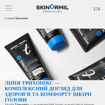
UA
Головна
Трихонікс
ЛІНІЯ ТРИХОНІКС —
КОМПЛЕКСНИЙ ДОГЛЯД ДЛЯ
ЗДОРОВ'Я ТА КОМФОРТУ ШКІРИ
ГОЛОВИ
Засоби
Трихонікс
— це комплексний догляд за волоссям та шкірою